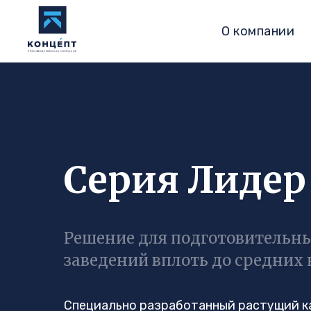
Главная
Каталог
Серия Лидер
/
/
О компании
Серия Лидер
Решение для подготовительн
заведений вплоть до средних 
Специально разработанный растущий к