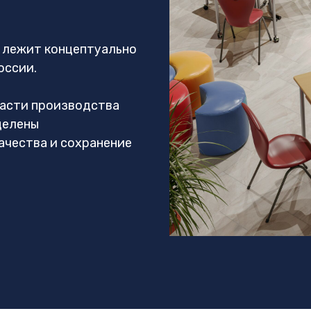
 лежит концептуально
оссии.
ласти производства
целены
ачества и сохранение