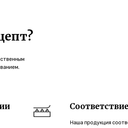
цепт?
бственным
ванием.
ии
Соответстви
Наша продукция соотв