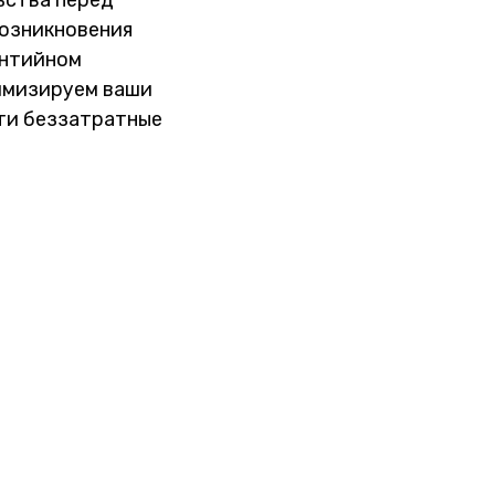
ьства перед
возникновения
антийном
имизируем ваши
йти беззатратные