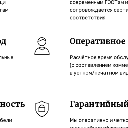
ущи
современным ГОСТам и
нтам
сопровождается серт
соответствия.
од
Оперативное
льные
Расчётное время обсл
(с составлением комм
в устном/печатном виде
чность
Гарантийный
ебели
Мы оперативно и четк