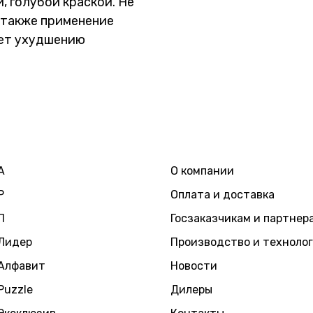
 голубой краской. Не
 также применение
ует ухудшению
А
О компании
Р
Оплата и доставка
П
Госзаказчикам и партнер
Лидер
Производство и техноло
Алфавит
Новости
Puzzle
Дилеры