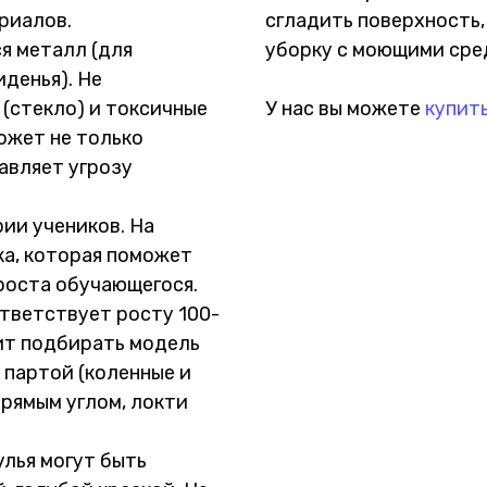
риалов.
сгладить поверхность
я металл (для
уборку с моющими сре
иденья). Не
(стекло) и токсичные
У нас вы можете
купит
ожет не только
авляет угрозу
ии учеников. На
а, которая поможет
роста обучающегося.
тветствует росту 100-
тоит подбирать модель
 партой (коленные и
прямым углом, локти
улья могут быть