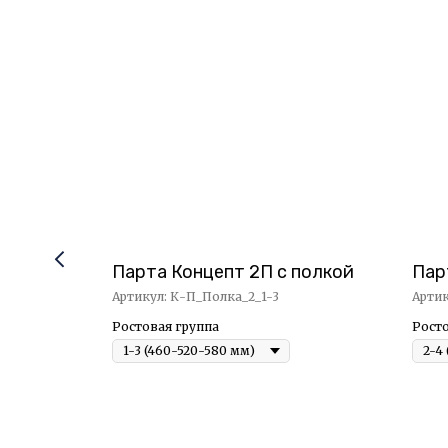
 5
Парта Концепт 2П с полкой
Пар
Артикул:
К-П_Полка_2_1-3
Арти
Ростовая группа
Росто
олеса