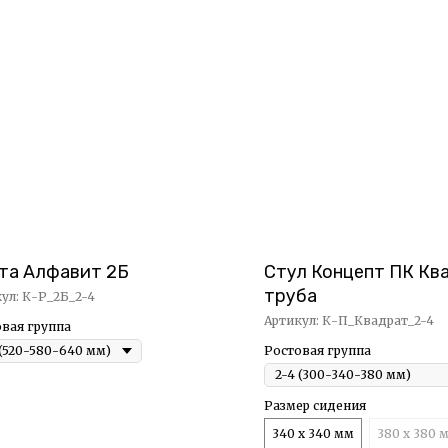
та Алфавит 2Б
Стул Концепт ПК Кв
труба
кул:
К-Р_2Б_2-4
Артикул:
К-П_Квадрат_2-4
вая группа
Ростовая группа
Размер сидения
340 х 340 мм
380 х 380 