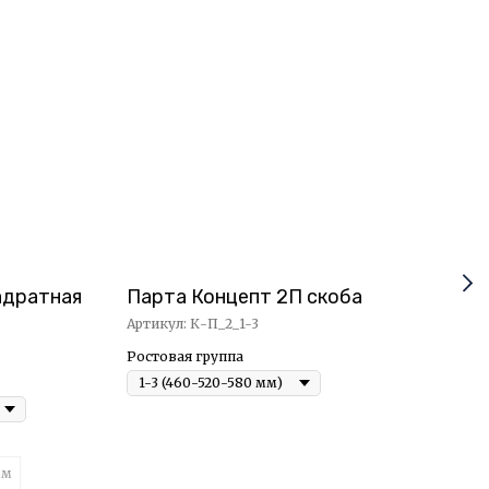
адратная
Парта Концепт 2П скоба
Пар
Артикул:
К-П_2_1-3
Арти
Ростовая группа
Рост
Коли
без
мм