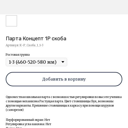
Парта Концепт 1Р скоба
Артикул:
К-Р_Скоба_1_1-3
Ростовая группа
Добавить в корзину
Одноместная школьная парта с возможностью регулировки по высоте ученика
с помощью механизма Растущая парта. Цвет столешницы Бук, возможны
другие варианты. Крепление столешницы к каркасу при помощи шурупов
(саморезов)
Перфорированный экран: Нет
Регулировка угла наклона: Нет