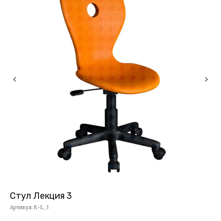
Стул Лекция 3
Па
Артикул:
К-L_3
Арт
Рос