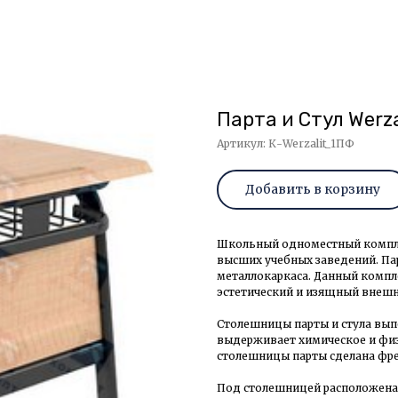
Парта и Стул Werza
Артикул:
К-Werzalit_1ПФ
Добавить в корзину
Школьный одноместный компле
высших учебных заведений. Пар
металлокаркаса. Данный компле
эстетический и изящный внешн
Столешницы парты и стула вып
выдерживает химическое и физ
столешницы парты сделана фрез
Под столешницей расположена п