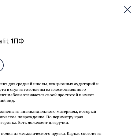
lit 1ПФ
кт для средней школы, лекционных аудиторий и
та и стул изготовлены из плоскоовального
кт мебели отличается своей простотой и имеет
ий вид.
олнены из антивандального материала, который
ическое повреждение. По периметру края
еровка. Есть ложемент для ручки.
олка из металлического прутка. Каркас состоит из