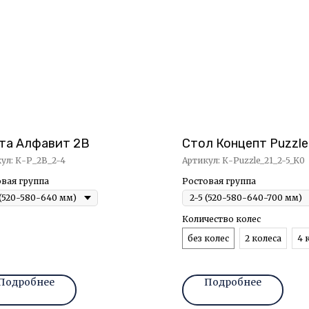
та Алфавит 2В
Стол Концепт Puzzle
кул:
К-Р_2В_2-4
Артикул:
К-Puzzle_21_2-5_K0
вая группа
Ростовая группа
Количество колес
без колес
2 колеса
4 
Подробнее
Подробнее