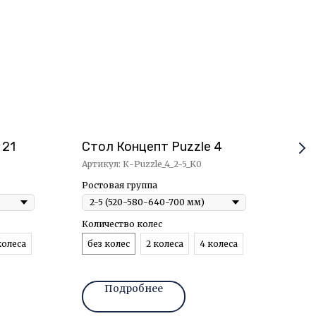
 21
Стол Концепт Puzzle 4
Сту
Артикул:
К-Puzzle_4_2-5_K0
Арти
Ростовая группа
Рост
Количество колес
Разм
колеса
без колес
2 колеса
4 колеса
340
Подробнее